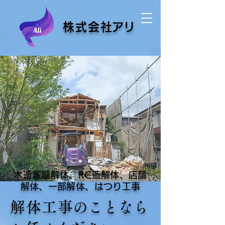
株式会
社アリ
木造家屋解体、RC造解体、店舗
解体、一部解体、はつり工事
解体工
事のことなら