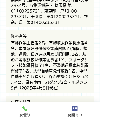
2934号、収集運搬許可 埼玉県 第
01100235731、東京都 第13-00-
235731、千葉県 第01200235731、神
奈川県 第01400235731
資格者等
石綿作業主任者2名、石綿取扱作業従事者4
名、車両系建設機械技能講習修了(解体、整
地、運搬、積み込み用及び掘削用)2名、丸
のこ等取り扱い作業従事者1名、フォークリ
フト技能講習修了1名、不整地運搬車技能講
習修了1名、大型自動車免許取得1名、中型
自動車免許取得5名 保有重機：油圧ショベ
ル4台、保有車両：3tダンプ2台・4tダンプ
5台（2025年4月8日現在）
対応エリア
埼玉県、東京都、千葉県、神奈川県
お電話
お問合せ
MAP